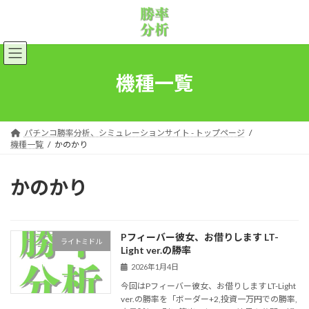
コ
ナ
ン
ビ
テ
ゲ
ン
ー
ツ
シ
へ
ョ
機種一覧
ス
ン
キ
に
ッ
移
プ
動
パチンコ勝率分析、シミュレーションサイト - トップページ
機種一覧
かのかり
かのかり
Pフィーバー彼女、お借りします LT-
ライトミドル
Light ver.の勝率
2026年1月4日
今回はPフィーバー彼女、お借りします LT-Light
ver.の勝率を「ボーダー+2,投資一万円での勝率,