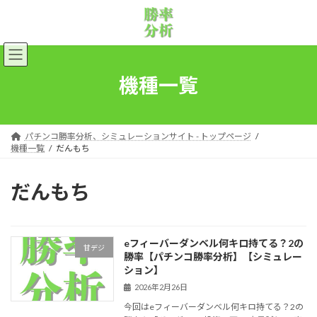
コ
ナ
ン
ビ
テ
ゲ
ン
ー
ツ
シ
へ
ョ
機種一覧
ス
ン
キ
に
ッ
移
プ
動
パチンコ勝率分析、シミュレーションサイト - トップページ
機種一覧
だんもち
だんもち
eフィーバーダンベル何キロ持てる？2の
甘デジ
勝率【パチンコ勝率分析】【シミュレー
ション】
2026年2月26日
今回はeフィーバーダンベル何キロ持てる？2の