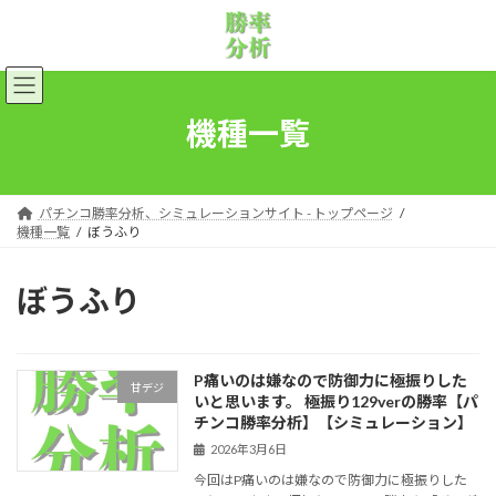
コ
ナ
ン
ビ
テ
ゲ
ン
ー
ツ
シ
へ
ョ
機種一覧
ス
ン
キ
に
ッ
移
プ
動
パチンコ勝率分析、シミュレーションサイト - トップページ
機種一覧
ぼうふり
ぼうふり
P痛いのは嫌なので防御力に極振りした
甘デジ
いと思います。 極振り129verの勝率【パ
チンコ勝率分析】【シミュレーション】
2026年3月6日
今回はP痛いのは嫌なので防御力に極振りした