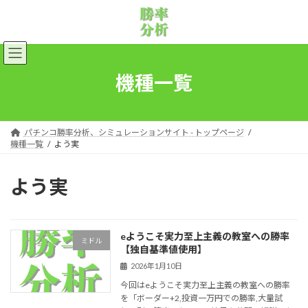
コ
ナ
ン
ビ
テ
ゲ
ン
ー
ツ
シ
へ
ョ
機種一覧
ス
ン
キ
に
ッ
移
プ
動
パチンコ勝率分析、シミュレーションサイト - トップページ
機種一覧
よう実
よう実
eようこそ実力至上主義の教室への勝率
ミドル
【独自基準値使用】
2026年1月10日
今回はeようこそ実力至上主義の教室への勝率
を「ボーダー+2,投資一万円での勝率,大量試