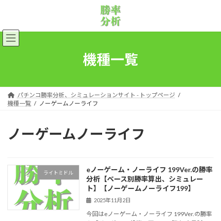
コ
ナ
ン
ビ
テ
ゲ
ン
ー
ツ
シ
へ
ョ
機種一覧
ス
ン
キ
に
ッ
移
プ
動
パチンコ勝率分析、シミュレーションサイト - トップページ
機種一覧
ノーゲームノーライフ
ノーゲームノーライフ
eノーゲーム・ノーライフ 199Ver.の勝率
ライトミドル
分析【ベース別勝率算出、シミュレー
ト】【ノーゲームノーライフ199】
2025年11月2日
今回はeノーゲーム・ノーライフ 199Ver.の勝率