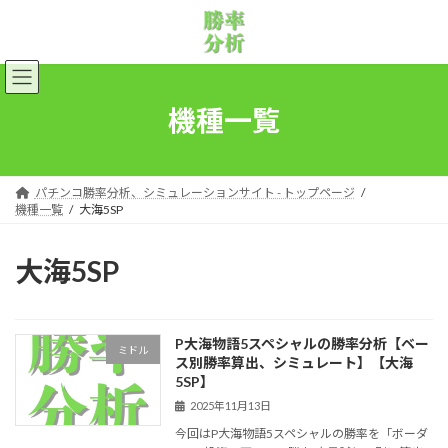
コ
ナ
ン
ビ
テ
ゲ
ン
ー
ツ
シ
へ
ョ
機種一覧
ス
ン
キ
に
ッ
移
プ
動
パチンコ勝率分析、シミュレーションサイト - トップページ
機種一覧
大海5SP
大海5SP
P大海物語5スペシャルの勝率分析【ベー
ミドル
ス別勝率算出、シミュレート】【大海
5SP】
2025年11月13日
今回はP大海物語5スペシャルの勝率を「ボーダ