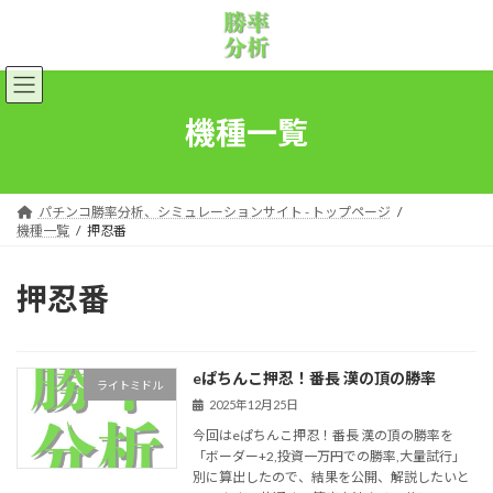
コ
ナ
ン
ビ
テ
ゲ
ン
ー
ツ
シ
へ
ョ
機種一覧
ス
ン
キ
に
ッ
移
プ
動
パチンコ勝率分析、シミュレーションサイト - トップページ
機種一覧
押忍番
押忍番
eぱちんこ押忍！番長 漢の頂の勝率
ライトミドル
2025年12月25日
今回はeぱちんこ押忍！番長 漢の頂の勝率を
「ボーダー+2,投資一万円での勝率,大量試行」
別に算出したので、結果を公開、解説したいと