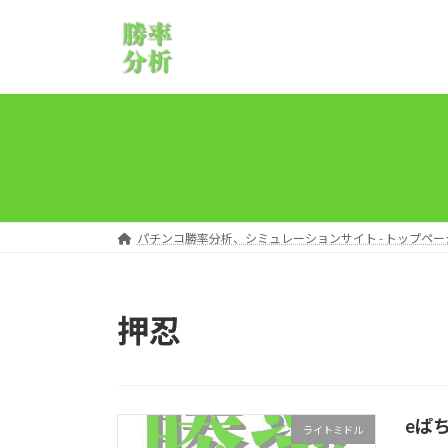
コ
ナ
ン
ビ
テ
ゲ
ン
ー
ツ
シ
へ
ョ
ス
ン
キ
に
ッ
移
プ
動
パチンコ勝率分析、シミュレーションサイト - トップペー
押忍
eぱ
ライトミドル