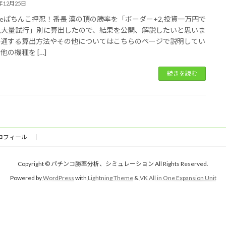
5年12月25日
eぱちんこ押忍！番長 漢の頂の勝率を「ボーダー+2,投資一万円で
,大量試行」別に算出したので、結果を公開、解説したいと思いま
共通する算出方法やその他についてはこちらのページで説明してい
他の機種を […]
続きを読む
ロフィール
Copyright © パチンコ勝率分析、シミュレーション All Rights Reserved.
Powered by
WordPress
with
Lightning Theme
&
VK All in One Expansion Unit