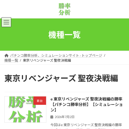
コ
ナ
ン
ビ
テ
ゲ
ン
ー
ツ
シ
へ
ョ
機種一覧
ス
ン
キ
に
ッ
移
プ
動
パチンコ勝率分析、シミュレーションサイト - トップページ
機種一覧
東京リベンジャーズ 聖夜決戦編
東京リベンジャーズ 聖夜決戦編
e 東京リベンジャーズ 聖夜決戦編の勝率
新台
【パチンコ勝率分析】【シミュレーショ
ン】
2026年7月2日
今回はe 東京リベンジャーズ 聖夜決戦編の勝率