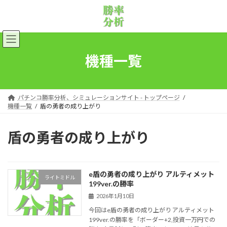
コ
ナ
ン
ビ
テ
ゲ
ン
ー
ツ
シ
へ
ョ
機種一覧
ス
ン
キ
に
ッ
移
プ
動
パチンコ勝率分析、シミュレーションサイト - トップページ
機種一覧
盾の勇者の成り上がり
盾の勇者の成り上がり
e盾の勇者の成り上がり アルティメット
ライトミドル
199ver.の勝率
2026年1月10日
今回はe盾の勇者の成り上がり アルティメット
199ver.の勝率を「ボーダー+2,投資一万円での