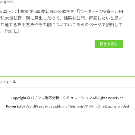
6年1月22日
e 真・北斗無双 第5章 夢幻闘双の勝率を「ボーダー+2,投資一万円
率,大量試行」別に算出したので、結果を公開、解説したいと思い
 共通する算出方法やその他についてはこちらのページで説明して
 他の […]
続きを読む
ロフィール
Copyright © パチンコ勝率分析、シミュレーション All Rights Reserved.
Powered by
WordPress
with
Lightning Theme
&
VK All in One Expansion Unit