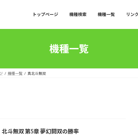
トップページ
機種検索
機種一覧
リン
機種一覧
ジ
機種一覧
真北斗無双
真・北斗無双 第5章 夢幻闘双の勝率