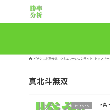
コ
ナ
ン
ビ
テ
ゲ
ン
ー
ツ
シ
へ
ョ
ス
ン
キ
に
ッ
移
プ
動
パチンコ勝率分析、シミュレーションサイト - トップペー
真北斗無双
e 
ライトミドル