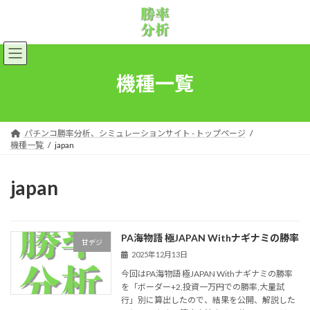
コ
ナ
ン
ビ
テ
ゲ
ン
ー
ツ
シ
へ
ョ
機種一覧
ス
ン
キ
に
ッ
移
プ
動
パチンコ勝率分析、シミュレーションサイト - トップページ
機種一覧
japan
japan
PA海物語 極JAPAN Withナギナミの勝率
甘デジ
2025年12月13日
今回はPA海物語 極JAPAN Withナギナミの勝率
を「ボーダー+2,投資一万円での勝率,大量試
行」別に算出したので、結果を公開、解説した