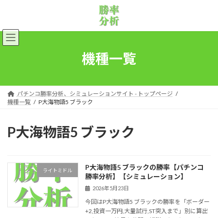
コ
ナ
ン
ビ
テ
ゲ
ン
ー
ツ
シ
へ
ョ
機種一覧
ス
ン
キ
に
ッ
移
プ
動
パチンコ勝率分析、シミュレーションサイト - トップページ
機種一覧
P大海物語5 ブラック
P大海物語5 ブラック
P大海物語5 ブラックの勝率【パチンコ
ライトミドル
勝率分析】【シミュレーション】
2026年5月23日
今回はP大海物語5 ブラックの勝率を「ボーダー
+2,投資一万円,大量試行,ST突入まで」別に算出