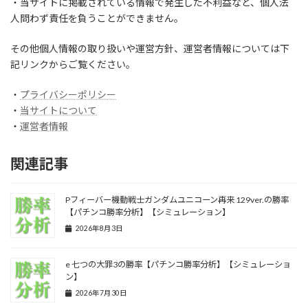
・当サイトに掲載されている情報で発生した不利益など、個人法
人問わず責任を負うことができません。
その他個人情報の取り扱いや運営方針、運営者情報については下
記リンクからご覧ください。
・
プライバシーポリシー
・
当サイトについて
・
運営者情報
関連記事
Pフィーバー機動戦士ガンダムユニコーン再来 129ver.の勝率
【パチンコ勝率分析】【シミュレーション】
2026年8月3日
e 七つの大罪3の勝率【パチンコ勝率分析】【シミュレーショ
ン】
2026年7月30日