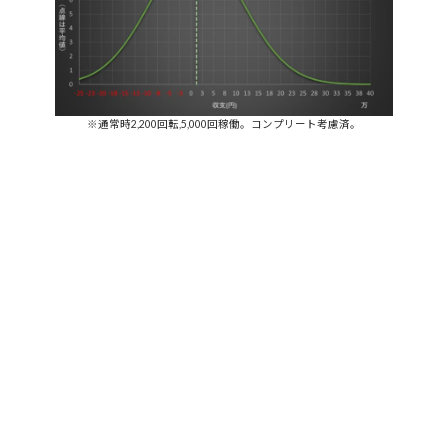
※通常時2,200回転,5,000回稼働。コンプリート考慮済。