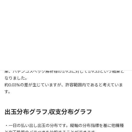
ど
※ボーダーラインに近づけば近づくほど期待値との差のパーセン
テージが大きくなるのは期待値と収支が+-0に近づいていくことが
要因となっているため、統計学的には健全な挙動を示しています。
差玉1玉の場合を例にすると (1)期待値1玉、収支2玉=200% (2)期待
値10,000玉、収支10,001玉=100.01%
※上記算出条件にも記載がありますが、1Rトータル確率に関して
は他機種同様デバック時に通常回転数を1億5千万回試行した結
果、パチンコスペック解析様の1/9.3に対して1/9.33という結果と
なりました。
約0.03%の差が生じていますが、許容範囲内であると考えていま
す。
出玉分布グラフ,収支分布グラフ
・一日の払い出し出玉の分布です。縦軸の分布指標を基に他機種