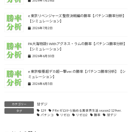
2026年7月26日
e 東京リベンジャーズ 聖夜決戦編の勝率【パチンコ勝率分析】
【シミュレーション】
2026年7月2日
PA大海物語5 Withアグネス・ラムの勝率【パチンコ勝率分析】
【シミュレーション】
2026年6月10日
e 東京喰種 超デカ超一撃ver.の勝率【パチンコ勝率分析】【シ
ミュレーション】
2026年6月5日
甘デジ
カテゴリー
129
P Re:ゼロから始める異世界生活 season2 129ver.
タグ
パチンコ
リゼロ
リゼロ2
勝率
甘デジ