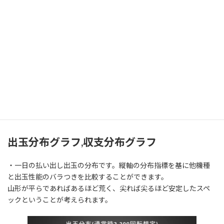
要因となっているため、統計学的には健全な挙動を示しています。
差玉1玉の場合を例にすると (1)期待値1玉、収支2玉=200% (2)期待
値10,000玉、収支10,001玉=100.01%
※上記算出条件にも記載がありますが、1Rトータル確率に関して
は他機種同様デバック時に通常回転数を1億5千万回試行した結
果、パチンコスペック解析様の1/6.05に対して1/6.03という結果と
なりました。
約0.05%の差が生じていますが、許容範囲内であると考えていま
す。
出玉分布グラフ,収支分布グラフ
・一日の払い出し出玉の分布です。縦軸の分布指標を基に他機種
と出玉性能のバラつきを比較することができます。
山形が平らであればあるほど荒く、尖れば尖るほど安定したスペ
ックということが考えられます。