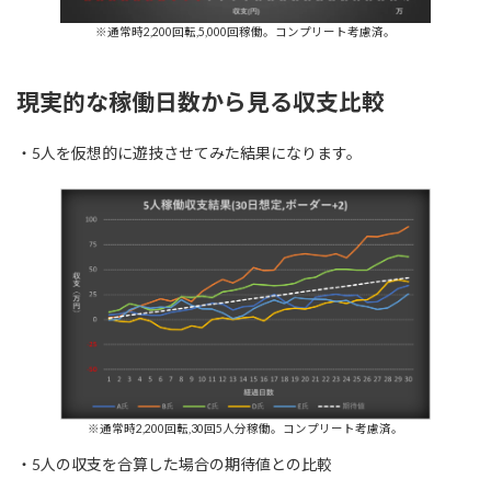
※通常時2,200回転,5,000回稼働。コンプリート考慮済。
現実的な稼働日数から見る収支比較
・5人を仮想的に遊技させてみた結果になります。
※通常時2,200回転,30回5人分稼働。コンプリート考慮済。
・5人の収支を合算した場合の期待値との比較