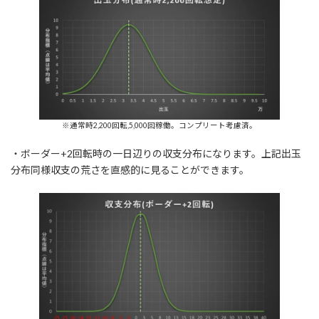
※通常時2,200回転,5,000回稼働。コンプリート考慮済。
・ボーダー+2回転時の一日辺りの収支分布になります。上記出玉
分布同様収支の荒さを直感的に見ることができます。