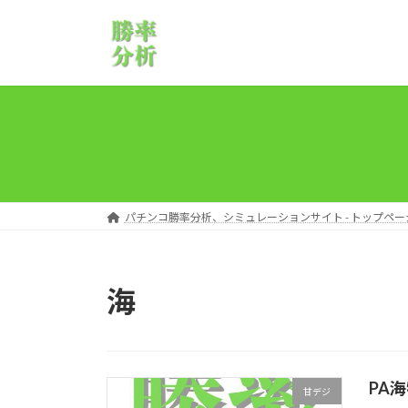
コ
ナ
ン
ビ
テ
ゲ
ン
ー
ツ
シ
へ
ョ
ス
ン
キ
に
ッ
移
プ
動
パチンコ勝率分析、シミュレーションサイト - トップペー
海
PA
甘デジ