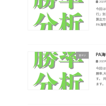
202
今回は
行」別
算出方
PA海物
PA
甘デジ
202
今回は
勝率,
す。 
ます。 