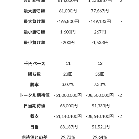
合計勝ち額
614,600円
1,236,867円
2,448,03
最大勝ち額
61,000円
77,667円
91,769
最大負け額
-165,800円
-149,133円
-135,03
最小勝ち額
1,600円
267円
1,769
最小負け額
-200円
-1,533円
-31円
11
12
13
千円ベース
勝ち数
23回
55回
116回
3.07%
7.33%
15.47%
勝率
トータル期待値
-51,000,000円
-38,500,000円
-27,923,0
日当期待値
-68,000円
-51,333円
-37,231
収支
-51,140,400円
-38,640,400円
-28,063,4
日当
-68,187円
-51,521円
-37,418
99.73%
99.64%
99.50%
期待値との差