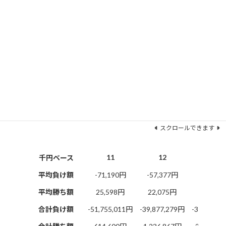
50.97%
確変突入
27,506回
49.03%
時短突入
26,462回
時短引き戻し
9,480回
35.82% ※時短引き戻し率
勝率・計算結果【五回目】
・勝率、理論値比、その他収支関連
スクロールできます
11
12
13
千円ベース
平均負け額
-71,190円
-57,377円
-48,125
平均勝ち額
25,598円
22,075円
20,910
合計負け額
-51,755,011円
-39,877,279円
-30,511,5