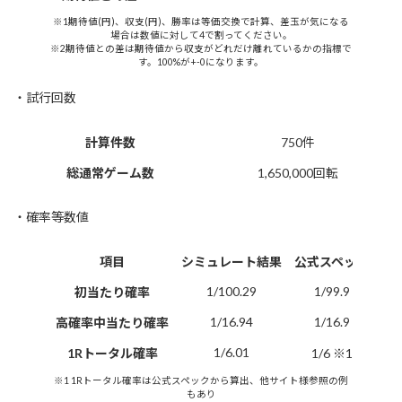
※1期待値(円)、収支(円)、勝率は等価交換で計算、差玉が気になる
場合は数値に対して4で割ってください。
※2期待値との差は期待値から収支がどれだけ離れているかの指標で
す。100%が+-0になります。
・試行回数
計算件数
750件
総通常ゲーム数
1,650,000回転
・確率等数値
項目
シミュレート結果
公式スペック
1/100.29
1/99.9
初当たり確率
1/16.94
1/16.9
高確率中当たり確率
1/6.01
1Rトータル確率
1/6 ※1
※1 1Rトータル確率は公式スペックから算出、他サイト様参照の例
もあり