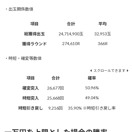
・出玉関係数値
項目
合計
平均
総獲得出玉
24,714,900玉
32,953玉
274,610R
366R
獲得ラウンド
・時短・確変等数値
スクロールできます
項目
合計
確率
50.96%
確変突入
26,677回
49.04%
時短突入
25,668回
時短引き戻し
9,216回
35.90% ※時短引き戻し率