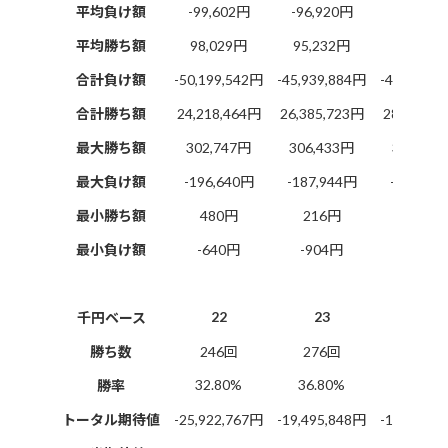
平均負け額
-99,602円
-96,920円
-91,561
平均勝ち額
98,029円
95,232円
98,414
合計負け額
-50,199,542円
-45,939,884円
-42,209,8
合計勝ち額
24,218,464円
26,385,723円
28,546,9
最大勝ち額
302,747円
306,433円
309,81
最大負け額
-196,640円
-187,944円
-179,97
最小勝ち額
480円
216円
347円
最小負け額
-640円
-904円
-773円
22
23
24
千円ベース
勝ち数
246回
276回
289回
32.80%
36.80%
38.53%
勝率
トータル期待値
-25,922,767円
-19,495,848円
-13,604,5