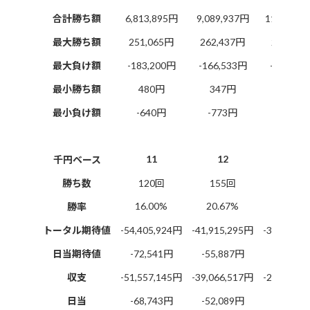
合計勝ち額
6,813,895円
9,089,937円
11,523,5
最大勝ち額
251,065円
262,437円
272,05
最大負け額
-183,200円
-166,533円
-152,43
最小勝ち額
480円
347円
1,009
最小負け額
-640円
-773円
-111円
11
12
13
千円ベース
勝ち数
120回
155回
193回
16.00%
20.67%
25.73%
勝率
トータル期待値
-54,405,924円
-41,915,295円
-31,346,3
日当期待値
-72,541円
-55,887円
-41,795
収支
-51,557,145円
-39,066,517円
-28,497,5
日当
-68,743円
-52,089円
-37,997